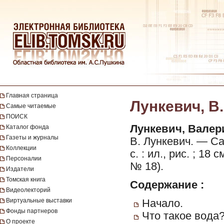
Главная страница
Лункевич, В.
Самые читаемые
ПОИСК
Лункевич, Валер
Каталог фонда
Газеты и журналы
В. Лункевич. — Са
Коллекции
с. : ил., рис. ; 1
Персоналии
№ 18).
Издатели
Томская книга
Содержание :
Видеолекторий
Виртуальные выставки
Начало.
Фонды партнеров
Что такое вода
О проекте