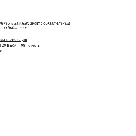
ьных и научных целях с обязательным
нной библиотеки.
омические науки
Я 20 ВЕКА
08 - отчеты
А"