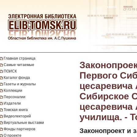
Главная страница
Законопроек
Самые читаемые
ПОИСК
Первого Сиб
Каталог фонда
цесаревича 
Газеты и журналы
Коллекции
Сибирское 
Персоналии
Издатели
цесаревича А
Томская книга
училища. - Т
Видеолекторий
Виртуальные выставки
Фонды партнеров
Законопроект и 
О проекте