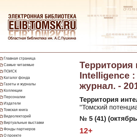
Главная страница
Территория и
Самые читаемые
ПОИСК
Intelligenc
Каталог фонда
журнал. - 201
Газеты и журналы
Коллекции
Персоналии
Территория интелл
Издатели
"Томский потенциал
Томская книга
Видеолекторий
№ 5 (41) (октябрь
Виртуальные выставки
12+
Фонды партнеров
О проекте