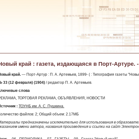
Новый край : газета, издающаяся в Порт-Артуре. -
Новый край.
— Порт-Артур : П. А. Артемьев, 1899- ( : Типография газеты "Новы
№ 33 (12 февраля) (1904)
/ редактор П. А. Артемьев.
Ключевые слова
РЕКЛАМА, ТОРГОВАЯ РЕКЛАМА, ОБЪЯВЛЕНИЯ, НОВОСТИ
Источник :
ТОУНБ им. А. С. Пушкина.
Количество файлов: 2; Общий объем: 2.17МБ
Материалы предназначены исключительно для использования в образовател
указанием имени автора, названия произведения и ссылки на сайт Электро
еги:
06 - ПЕРИОДИКА
07 - ГАЗЕТЫ
09 - Газета "Новый край"