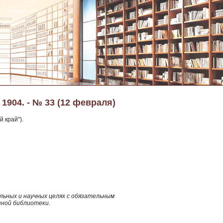
 1904. - № 33 (12 февраля)
й край").
ьных и научных целях с обязательным
нной библиотеки.