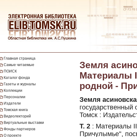
Главная страница
Земля асинов
Самые читаемые
ПОИСК
Материалы I
Каталог фонда
родной - Пр
Газеты и журналы
Коллекции
Персоналии
Земля асиновска
Издатели
государственный 
Томская книга
Томск : Издательс
Видеолекторий
Виртуальные выставки
Т. 2
: Материалы II
Фонды партнеров
Причулымье", пос
О проекте