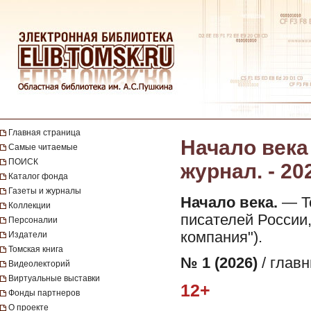
Главная страница
Начало века
Самые читаемые
ПОИСК
журнал. - 20
Каталог фонда
Газеты и журналы
Начало века.
— То
Коллекции
писателей России,
Персоналии
компания").
Издатели
Томская книга
№ 1 (2026)
/ главн
Видеолекторий
Виртуальные выставки
12+
Фонды партнеров
О проекте