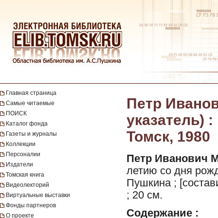
Главная страница
Петр Иванов
Самые читаемые
ПОИСК
указатель) :
Каталог фонда
Томск, 1980
Газеты и журналы
Коллекции
Персоналии
Петр Иванович 
Издатели
летию со дня рожд
Томская книга
Пушкина ; [состави
Видеолекторий
; 20 см.
Виртуальные выставки
Фонды партнеров
Содержание :
О проекте