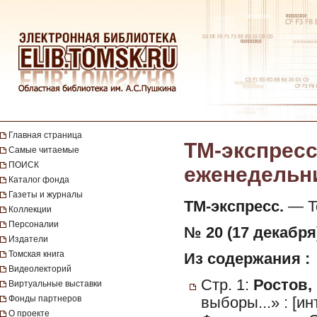
Главная страница
ТМ-экспресс
Самые читаемые
ПОИСК
еженедельник
Каталог фонда
Газеты и журналы
ТМ-экспресс.
— То
Коллекции
Персоналии
№ 20 (17 декабря)
Издатели
Томская книга
Из содержания :
Видеолекторий
Стр. 1:
Ростов, 
Виртуальные выставки
Фонды партнеров
выборы...» : [
О проекте