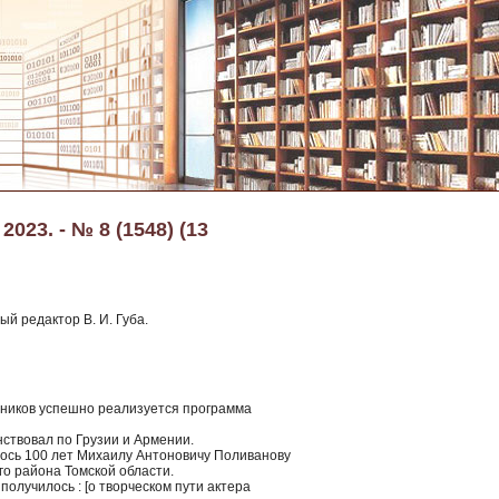
023. - № 8 (1548) (13
ый редактор В. И. Губа.
шников успешно реализуется программа
нствовал по Грузии и Армении.
лось 100 лет Михаилу Антоновичу Поливанову
го района Томской области.
 получилось : [о творческом пути актера