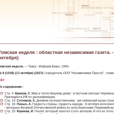
Томская неделя : областная независимая газета. - 2
октября)
Томская неделя.
— Томск : Информ-Бюро, 1993-.
 8 (1548) (13 октября) (2023)
/ учредитель ООО "Независимая Пресса" ; главн
16+
Из содержания :
Стр. 4:
Крюков, С.
Мир и тепло Вашему дому! : в частном секторе Черемо
Президента РФ по догазификации.
Стр. 14:
Сотников, А.
Дневник путешественника : как сибирский казак стра
Стр. 16:
Паныч, А.
Гордость страны, гордость народа : 8 октября исполни
- ветерану Великой Отечественной войны из села Березовка Первомайско
Стр. 20:
Корнева, И.
Геолог, который захотел стать актером, И что из этого