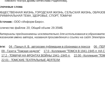
Томского театра драмы Вячеслава Радионова].
Ключевые слова
ОБЩЕСТВЕННАЯ ЖИЗНЬ, ГОРОДСКАЯ ЖИЗНЬ, СЕЛЬСКАЯ ЖИЗНЬ, ОБРАЗО
КРИМИНАЛЬНАЯ ТЕМА, ЗДОРОВЬЕ, СПОРТ, ТОМИЧИ
Источник :
ООО «Информ-Бюро».
Количество файлов: 20; Общий объем: 29.35МБ
Материалы предназначены исключительно для использования в образовател
указанием имени автора, названия произведения и ссылки на сайт Электро
еги:
04 - Паныч А. В., авторские публикации в сборниках и прессе
06 - П
09 - Газета "Томская неделя"
17.0 - Коллекция "ТОМСК В 1941-1945 гг
17.2 - ТОМИЧИ НА ФРОНТАХ ВОЙНЫ 1941–1945 гг.
22.00 - Коллекция "
22.01 - ТОМСКИЕ ТЕАТРАЛЬНЫЕ ДЕЯТЕЛИ