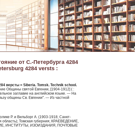
тояние от С.-Петербурга 4284
tersburg 4284 versts :
84 версты = Siberia. Tomsk. Technik school.
ние Общины святой Евгении, [1904-1912] ( :
аллельное заглавие на английском языке. — На
льзу общины Св. Евгении". — Из частной
лике Р. и Вильборг А. (1903-1918; Санкт-
кая область); Томская губерния; КРАЕВЕДЕНИЕ,
Е, ИНСТИТУТЫ, ИЗОИЗДАНИЯ, ПОЧТОВЫЕ