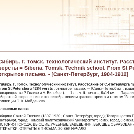
Сибирь. Г. Томск. Технологический институт. Расс
версты = Siberia. Tomsk. Technik school. From St Pe
открытое письмо. - [Санкт-Петербург, 1904-1912]
Сибирь. Г. Томск. Технологический институт. Расстояние от С.-Петербурга 42
From St Petersburg 4284 versts
: открытое письмо. — [Санкт-Петербург] : изда
оварищество Р. Голике и А. Вильборг). — 1 л. : ч.-б. печать ; 9х14 см. — Пар
оборотной стороне: виньетка с изображением красного креста и текстом "В по
коллекции Э. К. Майданюка.
Ключевые слова
бщина Святой Евгении (1897-1920 ; Санкт-Петербург, город); Товарищество Го
Петербург, город); Томский политехнический университет; Томск, город (Томс
ИСТОРИЯ ГОРОДА, ВЫСШИЕ УЧЕБНЫЕ ЗАВЕДЕНИЯ, ВЫСШЕЕ ОБРАЗОВАНИ
ОТКРЫТКИ, ОТКРЫТЫЕ ПИСЬМА, 20 ВЕК НАЧАЛО