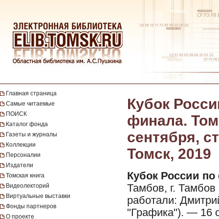
Главная страница
Кубок Росси
Самые читаемые
ПОИСК
финала. Томь
Каталог фонда
сентября, ст
Газеты и журналы
Коллекции
Томск, 2019
Персоналии
Издатели
Кубок России по 
Томская книга
Видеолекторий
Тамбов, г. Тамбов 
Виртуальные выставки
работали: Дмитри
Фонды партнеров
"Графика"). — 16 с
О проекте