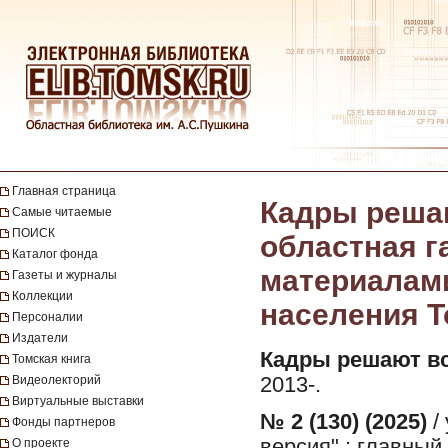
Главная страница
Кадры решаю
Самые читаемые
ПОИСК
областная 
Каталог фонда
материалами
Газеты и журналы
Коллекции
населения То
Персоналии
Издатели
Кадры решают вс
Томская книга
Видеолекторий
2013-.
Виртуальные выставки
№ 2 (130) (2025)
/
Фонды партнеров
версия" ; главный
О проекте