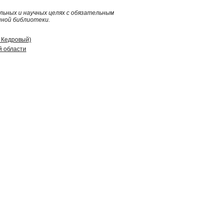
ьных и научных целях с обязательным
нной библиотеки.
д Кедровый)
й области