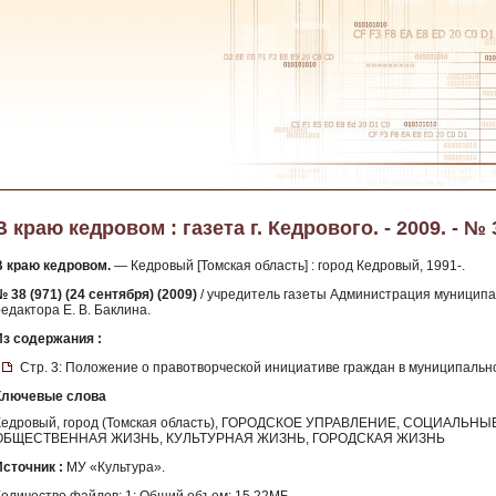
В краю кедровом : газета г. Кедрового. - 2009. - № 
В краю кедровом.
— Кедровый [Томская область] : город Кедровый, 1991-.
 38 (971) (24 сентября) (2009)
/ учредитель газеты Администрация муниципал
едактора Е. В. Баклина.
Из содержания :
Стр. 3: Положение о правотворческой инициативе граждан в муниципаль
Ключевые слова
Кедровый, город (Томская область), ГОРОДСКОЕ УПРАВЛЕНИЕ, СОЦИАЛЬ
ОБЩЕСТВЕННАЯ ЖИЗНЬ, КУЛЬТУРНАЯ ЖИЗНЬ, ГОРОДСКАЯ ЖИЗНЬ
Источник :
МУ «Культура».
Количество файлов: 1; Общий объем: 15.22МБ