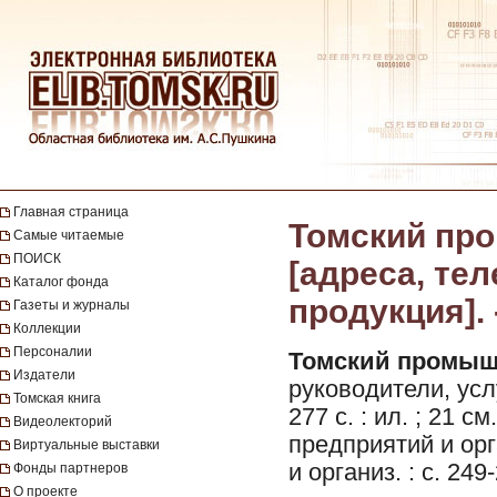
Главная страница
Томский про
Самые читаемые
ПОИСК
[адреса, те
Каталог фонда
продукция]. 
Газеты и журналы
Коллекции
Персоналии
Томский промыш
Издатели
руководители, усл
Томская книга
277 с. : ил. ; 21 с
Видеолекторий
предприятий и орг
Виртуальные выставки
и организ. : с. 249
Фонды партнеров
О проекте