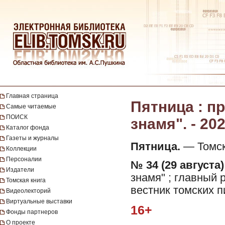
Главная страница
Пятница : п
Самые читаемые
ПОИСК
знамя". - 202
Каталог фонда
Газеты и журналы
Пятница.
— Томск 
Коллекции
Персоналии
№ 34 (29 августа)
Издатели
знамя" ; главный р
Томская книга
вестник томских п
Видеолекторий
Виртуальные выставки
16+
Фонды партнеров
О проекте