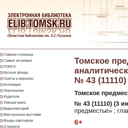
Главная страница
Томское пре
Самые читаемые
ПОИСК
аналитическа
Каталог фонда
№ 43 (11110)
Газеты и журналы
Коллекции
Персоналии
Томское предмес
Издатели
№ 43 (11110) (3 и
Томская книга
Видеолекторий
предместье» ; гла
Виртуальные выставки
6+
Фонды партнеров
О проекте