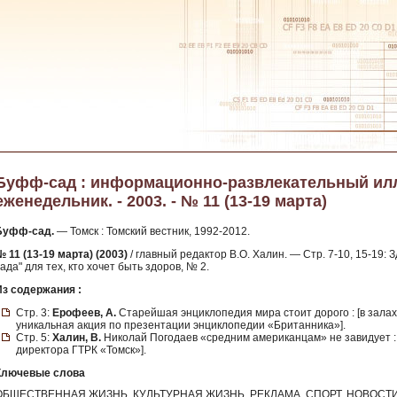
Буфф-сад : информационно-развлекательный и
еженедельник. - 2003. - № 11 (13-19 марта)
Буфф-сад.
— Томск : Томский вестник, 1992-2012.
 11 (13-19 марта) (2003)
/ главный редактор В.О. Халин. — Стр. 7-10, 15-19:
ада" для тех, кто хочет быть здоров, № 2.
Из содержания :
Стр. 3:
Ерофеев, А.
Старейшая энциклопедия мира стоит дорого : [в залах 
уникальная акция по презентации энциклопедии «Британника»].
Стр. 5:
Халин, В.
Николай Погодаев «средним американцам» не завидует :
директора ГТРК «Томск»].
Ключевые слова
ОБЩЕСТВЕННАЯ ЖИЗНЬ, КУЛЬТУРНАЯ ЖИЗНЬ, РЕКЛАМА, СПОРТ, НОВОСТ