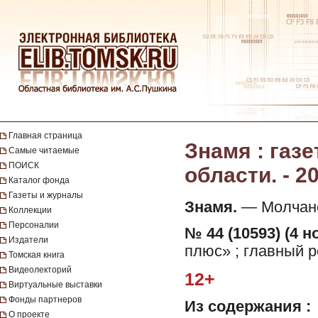
Главная страница
Знамя : газ
Самые читаемые
ПОИСК
области. - 2
Каталог фонда
Газеты и журналы
Знамя.
— Молчанов
Коллекции
Персоналии
№ 44 (10593) (4 н
Издатели
плюс» ; главный р
Томская книга
Видеолекторий
12+
Виртуальные выставки
Фонды партнеров
Из содержания :
О проекте