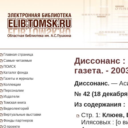
Главная страница
Диссонанс :
Самые читаемые
ПОИСК
газета. - 200
Каталог фонда
Газеты и журналы
Диссонанс.
— Асин
Коллекции
Персоналии
№ 42 (18 декабря)
Издатели
Томская книга
Из содержания :
Видеолекторий
Стр. 1:
Клюев, 
Виртуальные выставки
Фонды партнеров
Илясовых : [о 
О проекте