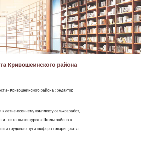
ета Кривошеинского района
сти» Кривошеинского района ; редактор
ся к летне-осеннему комплексу сельхозработ,
ги : к итогам конкурса «Школы района в
ни и трудового пути шофера товарищества