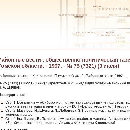
Районные вести : общественно-политическая газ
Томской области. - 1997. - № 75 (7321) (3 июля)
Районные вести.
— Кривошеино [Томская область] : Районные вести, 1992 - .
 75 (7321) (3 июля) (1997)
/ учредитель МУП «Редакция газеты «Районные ве
. А. Шиянов.
Из содержания :
Стр. 1: Все мысли — об уборочной : о том, как удалось нынче подготовить
рассказывает сегодня главный агроном КСП «Белостокское» А. Т. Говорун.
Стр. 2:
Маляров, И., Шульга, Л., Лебедева, З.
Постарались и дети, и педаго
зеленом наряде».
Стр. 4:
Колбышев, В.
По-прежнему вместе шофер и машина : [история жиз
«Ергай», а ныне — пенсионера Михаила Федотовича Коренькова].