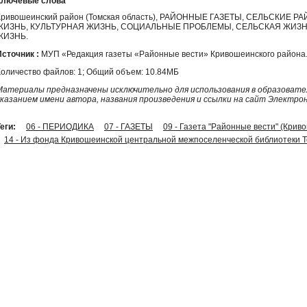
Ключевые слова
Кривошеинский район (Томская область), РАЙОННЫЕ ГАЗЕТЫ, СЕЛЬСКИЕ
ЖИЗНЬ, КУЛЬТУРНАЯ ЖИЗНЬ, СОЦИАЛЬНЫЕ ПРОБЛЕМЫ, СЕЛЬСКАЯ ЖИЗН
ЖИЗНЬ.
Источник :
МУП «Редакция газеты «Районные вести» Кривошеинского района
Количество файлов: 1; Общий объем: 10.84МБ
Материалы предназначены исключительно для использования в образовател
указанием имени автора, названия произведения и ссылки на сайт Электро
еги:
06 - ПЕРИОДИКА
07 - ГАЗЕТЫ
09 - Газета "Районные вести" (Крив
14 - Из фонда Кривошеинской центральной межпоселенческой библиотеки Т