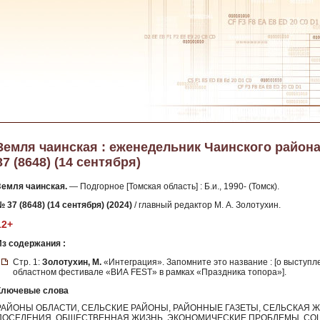
Земля чаинская : еженедельник Чаинского района 
37 (8648) (14 сентября)
Земля чаинская.
— Подгорное [Томская область] : Б.и., 1990- (Томск).
 37 (8648) (14 сентября) (2024)
/ главный редактор М. А. Золотухин.
12+
Из содержания :
Стр. 1:
Золотухин, М.
«Интеграция». Запомните это название : [о выступл
областном фестивале «ВИА FEST» в рамках «Праздника топора»].
Ключевые слова
РАЙОНЫ ОБЛАСТИ, СЕЛЬСКИЕ РАЙОНЫ, РАЙОННЫЕ ГАЗЕТЫ, СЕЛЬСКАЯ Ж
ПОСЕЛЕНИЯ, ОБЩЕСТВЕННАЯ ЖИЗНЬ, ЭКОНОМИЧЕСКИЕ ПРОБЛЕМЫ, СО