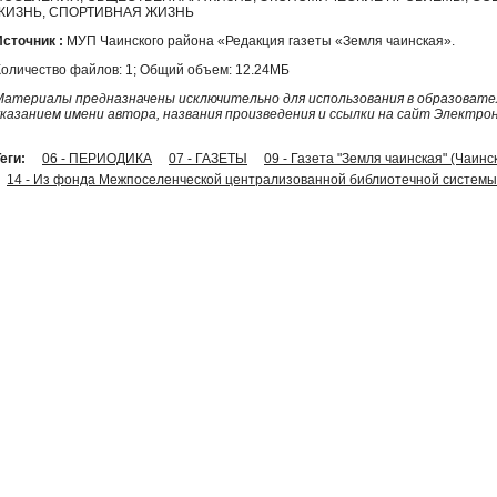
ЖИЗНЬ, СПОРТИВНАЯ ЖИЗНЬ
Источник :
МУП Чаинского района «Редакция газеты «Земля чаинская».
Количество файлов: 1; Общий объем: 12.24МБ
Материалы предназначены исключительно для использования в образовател
указанием имени автора, названия произведения и ссылки на сайт Электро
еги:
06 - ПЕРИОДИКА
07 - ГАЗЕТЫ
09 - Газета "Земля чаинская" (Чаинс
14 - Из фонда Межпоселенческой централизованной библиотечной системы 