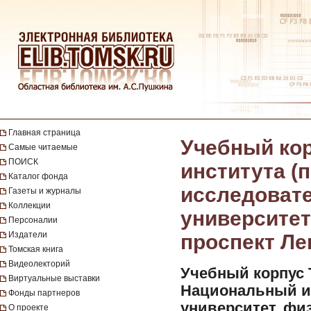
Главная страница
Учебный кор
Самые читаемые
ПОИСК
института (
Каталог фонда
исследовате
Газеты и журналы
Коллекции
университет
Персоналии
Издатели
проспект Лен
Томская книга
Видеолекторий
Учебный корпус 
Виртуальные выставки
Национальный и
Фонды партнеров
университет, физ
О проекте