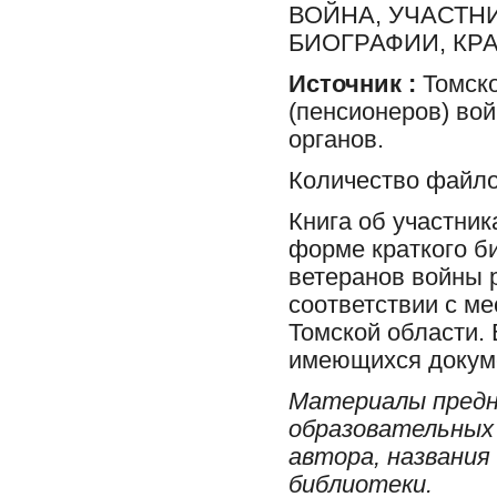
ВОЙНА, УЧАСТН
БИОГРАФИИ, КР
Источник :
Томско
(пенсионеров) во
органов.
Количество файло
Книга об участни
форме краткого б
ветеранов войны 
соответствии с м
Томской области.
имеющихся докуме
Материалы предн
образовательных 
автора, названия
библиотеки.