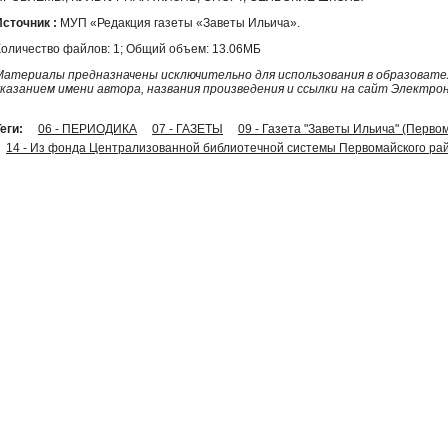
Источник :
МУП «Редакция газеты «Заветы Ильича».
Количество файлов: 1; Общий объем: 13.06МБ
Материалы предназначены исключительно для использования в образовател
указанием имени автора, названия произведения и ссылки на сайт Электро
еги:
06 - ПЕРИОДИКА
07 - ГАЗЕТЫ
09 - Газета "Заветы Ильича" (Перво
14 - Из фонда Централизованной библиотечной системы Первомайского рай