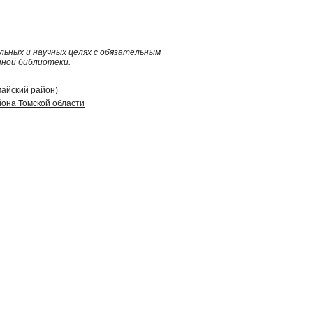
ьных и научных целях с обязательным
нной библиотеки.
майский район)
она Томской области