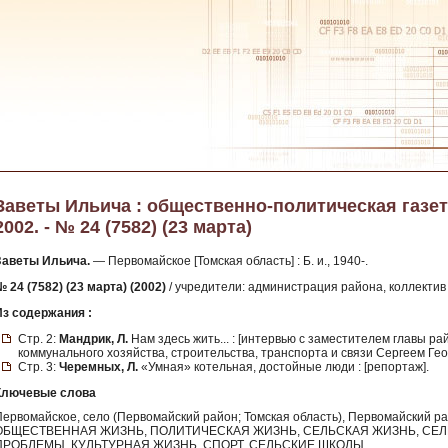
Заветы Ильича : общественно-политическая газет
2002. - № 24 (7582) (23 марта)
Заветы Ильича.
— Первомайское [Томская область] : Б. и., 1940-.
 24 (7582) (23 марта) (2002)
/ учредители: администрация района, коллектив 
Из содержания :
Стр. 2:
Мандрик, Л.
Нам здесь жить... : [интервью с заместителем главы 
коммунального хозяйства, строительства, транспорта и связи Сергеем Ге
Стр. 3:
Черемных, Л.
«Умная» котельная, достойные люди : [репортаж].
Ключевые слова
Первомайское, село (Первомайский район; Томская область), Первомайский 
ОБЩЕСТВЕННАЯ ЖИЗНЬ, ПОЛИТИЧЕСКАЯ ЖИЗНЬ, СЕЛЬСКАЯ ЖИЗНЬ, СЕ
ПРОБЛЕМЫ, КУЛЬТУРНАЯ ЖИЗНЬ, СПОРТ, СЕЛЬСКИЕ ШКОЛЫ