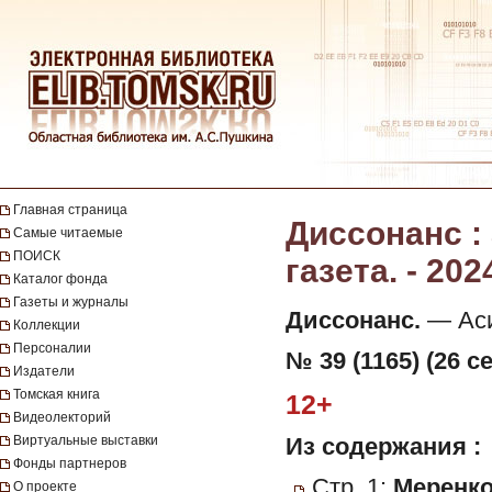
Главная страница
Диссонанс :
Самые читаемые
ПОИСК
газета. - 202
Каталог фонда
Газеты и журналы
Диссонанс.
— Асин
Коллекции
Персоналии
№ 39 (1165) (26 с
Издатели
Томская книга
12+
Видеолекторий
Виртуальные выставки
Из содержания :
Фонды партнеров
Стр. 1:
Меренко
О проекте