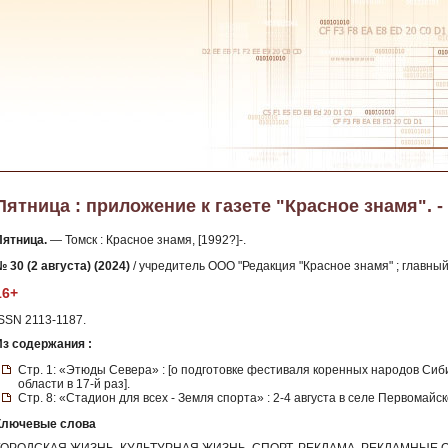
Пятница : приложение к газете "Красное знамя". - 2
Пятница.
— Томск : Красное знамя, [1992?]-.
 30 (2 августа) (2024)
/ учредитель ООО "Редакция "Красное знамя" ; главный 
16+
ISSN 2113-1187.
Из содержания :
Стр. 1: «Этюды Севера» : [о подготовке фестиваля коренных народов Сиб
области в 17-й раз].
Стр. 8: «Стадион для всех - Земля спорта» : 2-4 августа в селе Первомайс
Ключевые слова
ГОРОДСКАЯ ЖИЗНЬ, КУЛЬТУРНАЯ ЖИЗНЬ, СПОРТ, РЕКЛАМА, РЕКЛАМНЫЕ