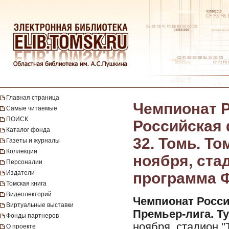
Главная страница
Чемпионат Р
Самые читаемые
ПОИСК
Российская 
Каталог фонда
32. Томь. То
Газеты и журналы
Коллекции
ноября, ста
Персоналии
Издатели
программа Ф
Томская книга
Видеолекторий
Чемпионат Росси
Виртуальные выставки
Премьер-лига. Ту
Фонды партнеров
ноября, стадион "
О проекте