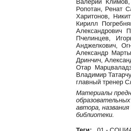
Валерий Климов,
Ропотан, Ренат С
Харитонов, Ники
Кирилл Погребняк
Александрович 
Пчелинцев, Иго
Анджелкович, Ог
Александр Марты
Дринчич, Алексан
Отар Марцваладз
Владимир Татарчу
главный тренер С
Материалы предн
образовательных 
автора, названия
библиотеки.
Теги:
01 - СОЦ