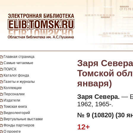
Главная страница
Заря Севера
Самые читаемые
ПОИСК
Томской обла
Каталог фонда
января)
Газеты и журналы
Коллекции
Персоналии
Заря Севера.
— Бе
Издатели
1962, 1965-.
Томская книга
Видеолекторий
№ 9 (10820) (30 я
Виртуальные выставки
12+
Фонды партнеров
О проекте