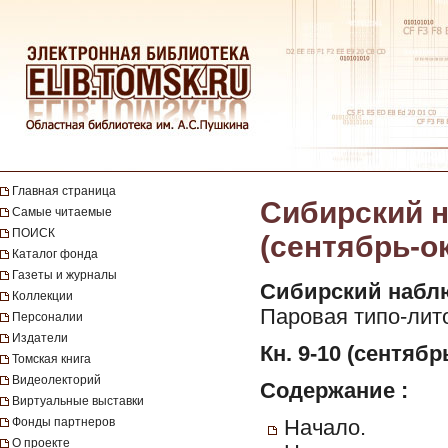
Главная страница
Сибирский на
Самые читаемые
ПОИСК
(сентябрь-о
Каталог фонда
Газеты и журналы
Сибирский набл
Коллекции
Паровая типо-лит
Персоналии
Издатели
Кн. 9-10 (сентябр
Томская книга
Видеолекторий
Содержание :
Виртуальные выставки
Фонды партнеров
Начало.
О проекте