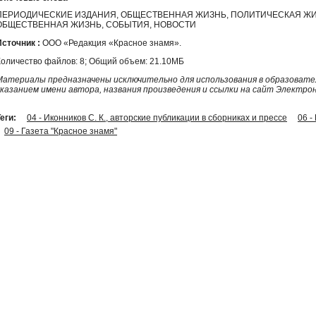
ПЕРИОДИЧЕСКИЕ ИЗДАНИЯ, ОБЩЕСТВЕННАЯ ЖИЗНЬ, ПОЛИТИЧЕСКАЯ ЖИ
ОБЩЕСТВЕННАЯ ЖИЗНЬ, СОБЫТИЯ, НОВОСТИ
Источник :
ООО «Редакция «Красное знамя».
Количество файлов: 8; Общий объем: 21.10МБ
Материалы предназначены исключительно для использования в образовател
указанием имени автора, названия произведения и ссылки на сайт Электро
еги:
04 - Иконников С. К., авторские публикации в сборниках и прессе
06 
09 - Газета "Красное знамя"