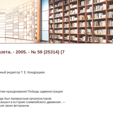
та. - 2005. - № 59 (25314) (7
ный редактор Т. Е. Кондрацкая.
летию празднования Победы администрация
егда был прекрасным организатором.
 вошел в историю олимпийского движения. —
али своих ветеранов.