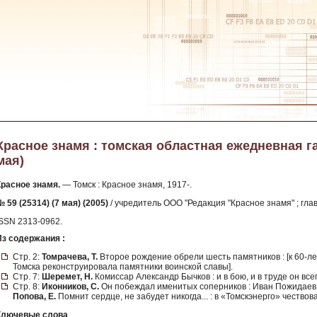
Красное знамя : томская областная ежедневная газе
мая)
Красное знамя.
— Томск : Красное знамя, 1917-.
 59 (25314) (7 мая) (2005)
/ учредитель ООО "Редакция "Красное знамя" ; глав
ISSN 2313-0962.
Из содержания :
Стр. 2:
Томрачева, Т.
Второе рождение обрели шесть памятников : [к 60-
Томска реконструировала памятники воинской славы].
Стр. 7:
Шеремет, Н.
Комиссар Александр Бычков : и в бою, и в труде он вс
Стр. 8:
Иконников, С.
Он побеждал именитых соперников : Иван Пожидаев
Попова, Е.
Помнит сердце, не забудет никогда... : в «Томскэнерго» чествов
Ключевые слова