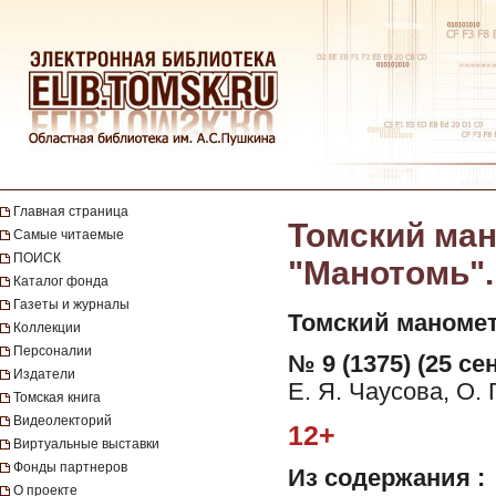
Главная страница
Томский ман
Самые читаемые
ПОИСК
"Манотомь". 
Каталог фонда
Газеты и журналы
Томский маномет
Коллекции
Персоналии
№ 9 (1375) (25 се
Издатели
Е. Я. Чаусова, О. 
Томская книга
Видеолекторий
12+
Виртуальные выставки
Фонды партнеров
Из содержания :
О проекте