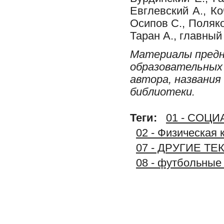
Евглевский А., Ко
Осипов С., Поляко
Таран А., главны
Материалы предн
образовательных 
автора, названия
библиотеки.
Теги:
01 - СОЦ
02 - Физическая 
07 - ДРУГИЕ Т
08 - футбольные