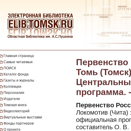
Главная страница
Первенство 
Самые читаемые
ПОИСК
Томь (Томск)
Каталог фонда
Центральный
Газеты и журналы
Коллекции
программа. -
Персоналии
Издатели
Первенство Росс
Томская книга
Видеолекторий
Локомотив (Чита) 
Виртуальные выставки
официальная прогр
Фонды партнеров
составитель О. В. 
О проекте