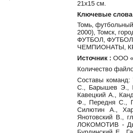
21x15 см.
Ключевые слова
Томь, футбольный 
2000), Томск, го
ФУТБОЛ, ФУТБО
ЧЕМПИОНАТЫ, 
Источник :
ООО «Ф
Количество файло
Составы команд: 
С., Барышев Э., 
Кавецкий А., Кан
Ф., Передня С., 
Силютин А., Хар
Янотовский В., 
ЛОКОМОТИВ - Дья
Бурдинский Е., Г