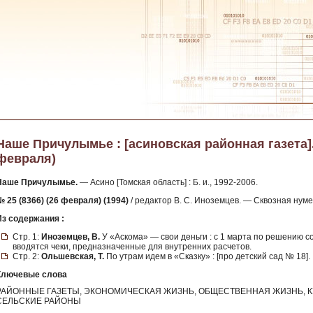
Наше Причулымье : [асиновская районная газета]. -
февраля)
Наше Причулымье.
— Асино [Томская область] : Б. и., 1992-2006.
№ 25 (8366) (26 февраля) (1994)
/ редактор В. С. Иноземцев. — Сквозная нум
Из содержания :
Стр. 1:
Иноземцев, В.
У «Аскома» — свои деньги : с 1 марта по решению 
вводятся чеки, предназначенные для внутренних расчетов.
Стр. 2:
Ольшевская, Т.
По утрам идем в «Сказку» : [про детский сад № 18].
Ключевые слова
РАЙОННЫЕ ГАЗЕТЫ, ЭКОНОМИЧЕСКАЯ ЖИЗНЬ, ОБЩЕСТВЕННАЯ ЖИЗНЬ, К
СЕЛЬСКИЕ РАЙОНЫ