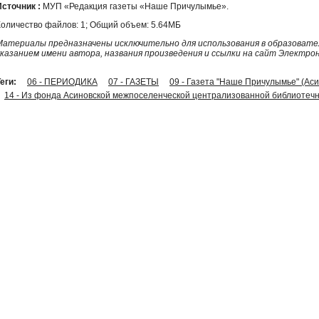
Источник :
МУП «Редакция газеты «Наше Причулымье».
Количество файлов: 1; Общий объем: 5.64МБ
Материалы предназначены исключительно для использования в образовател
указанием имени автора, названия произведения и ссылки на сайт Электро
еги:
06 - ПЕРИОДИКА
07 - ГАЗЕТЫ
09 - Газета "Наше Причулымье" (Ас
14 - Из фонда Асиновской межпоселенческой централизованной библиотечн