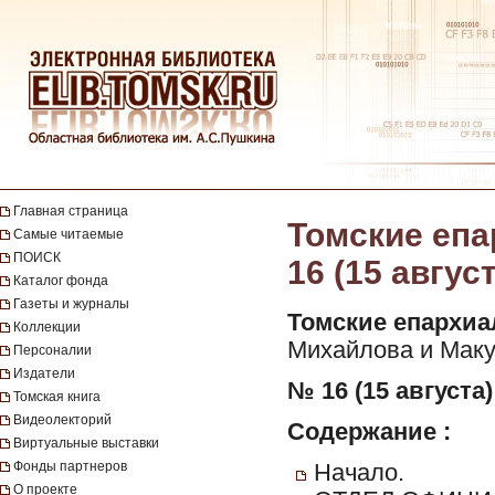
Главная страница
Томские епа
Самые читаемые
ПОИСК
16 (15 авгус
Каталог фонда
Газеты и журналы
Томские епархиа
Коллекции
Михайлова и Макуш
Персоналии
Издатели
№ 16 (15 августа)
Томская книга
Видеолекторий
Содержание :
Виртуальные выставки
Фонды партнеров
Начало.
О проекте