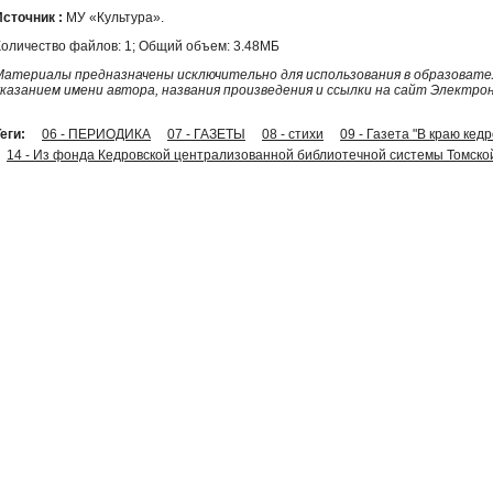
Источник :
МУ «Культура».
Количество файлов: 1; Общий объем: 3.48МБ
Материалы предназначены исключительно для использования в образовател
указанием имени автора, названия произведения и ссылки на сайт Электро
еги:
06 - ПЕРИОДИКА
07 - ГАЗЕТЫ
08 - стихи
09 - Газета "В краю кед
14 - Из фонда Кедровской централизованной библиотечной системы Томско