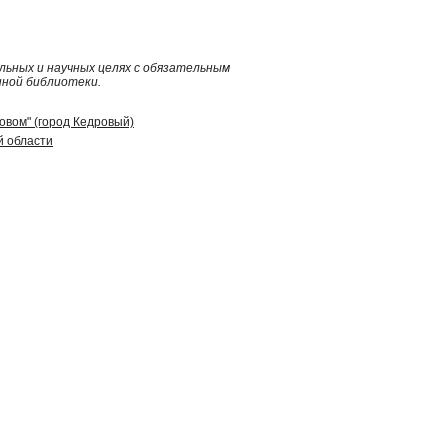
ьных и научных целях с обязательным
нной библиотеки.
ровом" (город Кедровый)
й области