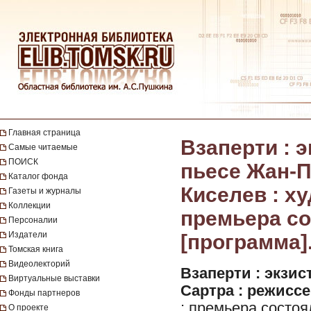
Главная страница
Взаперти : 
Самые читаемые
ПОИСК
пьесе Жан-П
Каталог фонда
Киселев : х
Газеты и журналы
Коллекции
премьера со
Персоналии
Издатели
[программа].
Томская книга
Видеолекторий
Взаперти : экзи
Виртуальные выставки
Сартра : режисс
Фонды партнеров
: премьера состоял
О проекте