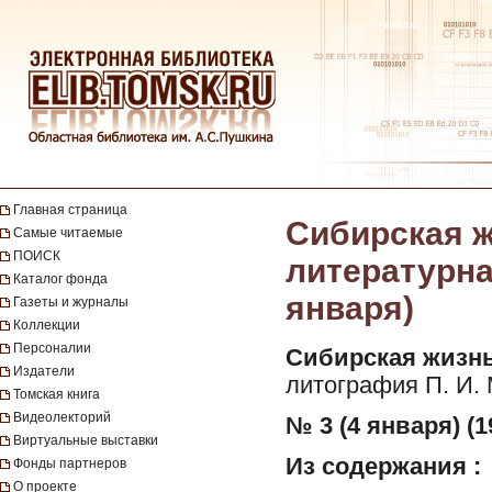
Главная страница
Сибирская ж
Самые читаемые
ПОИСК
литературная
Каталог фонда
января)
Газеты и журналы
Коллекции
Персоналии
Сибирская жизнь
Издатели
литография П. И.
Томская книга
Видеолекторий
№ 3 (4 января) (1
Виртуальные выставки
Из содержания :
Фонды партнеров
О проекте