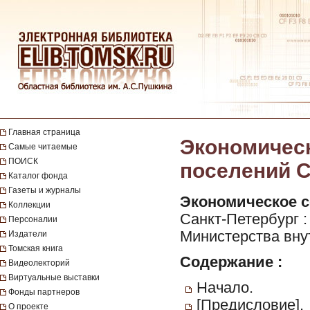
Главная страница
Экономическ
Самые читаемые
ПОИСК
поселений С
Каталог фонда
Газеты и журналы
Экономическое с
Коллекции
Санкт-Петербург 
Персоналии
Министерства внутр
Издатели
Томская книга
Содержание :
Видеолекторий
Виртуальные выставки
Начало.
Фонды партнеров
[Предисловие].
О проекте