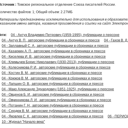
Источник :
Томское региональное отделение Союза писателей России.
Количество файлов: 1; Общий объем: 2.27МБ
Материалы предназначены исключительно для использования в образовател
указанием имени автора, названия произведения и ссылки на сайт Электро
еги:
04 - Антух Владимир Петрович (1959-1995), публикации о персоне
04 - Антух В. П., авторские публикации в сборниках и прессе
04 - Гахов В. 
04 - Заплавный С. А., авторские публикации в сборниках и прессе
04 - Казаркин А. П., авторские публикации в сборниках и прессе
04 - Киселева И. В., авторские публикации в сборниках и прессе
04 - Климычев Борис Николаевич (1930-2013), публикации о персоне
04 - Колесникова Р. И., авторские публикации в сборниках и прессе
04 - Костин В. М., авторские публикации в сборниках и прессе
04 - Крюков В. М., авторские публикации в сборниках и прессе
04 - Лапшин О. В., авторские публикации в сборниках и прессе
04 - Мако Александр Эдуардович (1851-1925), публикации о персоне
04 - Овценов Б. И., авторские публикации в сборниках и прессе
04 - Овчинникова Л. И., авторские публикации в сборниках и прессе
04 - Потанин Г. Н., авторские публикации в сборниках и прессе
04 - Сердюк В. М., авторские публикации в сборниках и прессе
04 - Яковлев С. К., авторские публикации в сборниках и прессе
06 - ПЕРИО
10 - Журнал "Начало века"