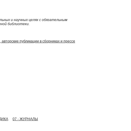
ьных и научных целях с обязательным
нной библиотеки.
Д., авторские публикации в сборниках и прессе
ДИКА
07 - ЖУРНАЛЫ