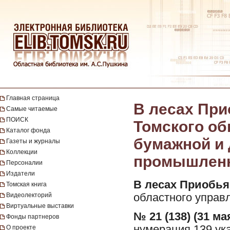
Главная страница
В лесах При
Самые читаемые
ПОИСК
Томского об
Каталог фонда
бумажной и
Газеты и журналы
Коллекции
промышленнос
Персоналии
Издатели
В лесах Приобья
Томская книга
Видеолекторий
областного управл
Виртуальные выставки
№ 21 (138) (31 мая
Фонды партнеров
нумерация 139 ук
О проекте