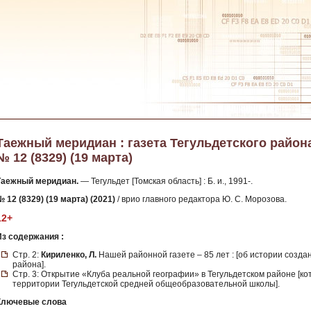
Таежный меридиан : газета Тегульдетского района
№ 12 (8329) (19 марта)
Таежный меридиан.
— Тегульдет [Томская область] : Б. и., 1991-.
 12 (8329) (19 марта) (2021)
/ врио главного редактора Ю. С. Морозова.
12+
Из содержания :
Стр. 2:
Кириленко, Л.
Нашей районной газете – 85 лет : [об истории созда
района].
Стр. 3: Открытие «Клуба реальной географии» в Тегульдетском районе [ко
территории Тегульдетской средней общеобразовательной школы].
Ключевые слова