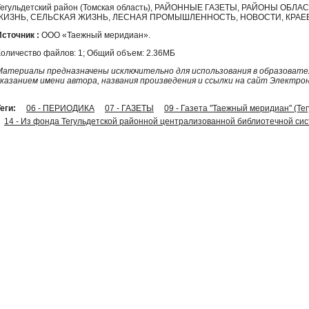
Тегульдетский район (Томская область), РАЙОННЫЕ ГАЗЕТЫ, РАЙОНЫ О
ЖИЗНЬ, СЕЛЬСКАЯ ЖИЗНЬ, ЛЕСНАЯ ПРОМЫШЛЕННОСТЬ, НОВОСТИ, КРА
Источник :
ООО «Таежный меридиан».
Количество файлов: 1; Общий объем: 2.36МБ
Материалы предназначены исключительно для использования в образовател
указанием имени автора, названия произведения и ссылки на сайт Электро
еги:
06 - ПЕРИОДИКА
07 - ГАЗЕТЫ
09 - Газета "Таежный меридиан" (Те
14 - Из фонда Тегульдетской районной централизованной библиотечной си