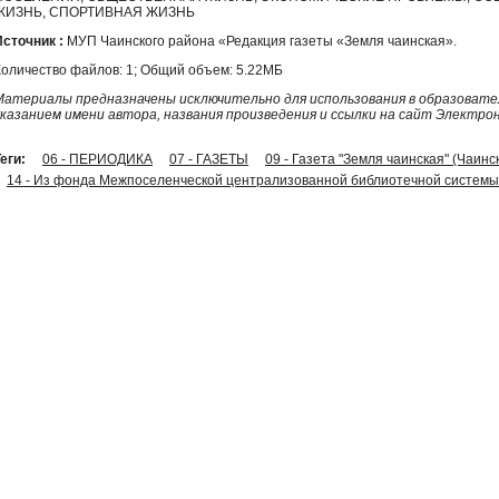
ЖИЗНЬ, СПОРТИВНАЯ ЖИЗНЬ
Источник :
МУП Чаинского района «Редакция газеты «Земля чаинская».
Количество файлов: 1; Общий объем: 5.22МБ
Материалы предназначены исключительно для использования в образовател
указанием имени автора, названия произведения и ссылки на сайт Электро
еги:
06 - ПЕРИОДИКА
07 - ГАЗЕТЫ
09 - Газета "Земля чаинская" (Чаинс
14 - Из фонда Межпоселенческой централизованной библиотечной системы 