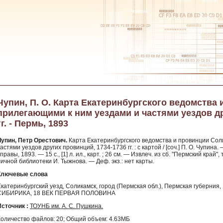
Чупин, П. О. Карта Екатеринбургского ведомства 
прилегающими к ним уездами и частями уездов др
гг. - Пермь, 1893
Чупин, Петр Орестович.
Карта Екатеринбургского ведомства и провинции Сол
астями уездов других провинций, 1734-1736 гг. : с картой / [соч.] П. О. Чупин
правы, 1893. — 15 с., [1] л. ил., карт. ; 26 см. — Извлеч. из сб. "Пермский край"
ичной библиотеки И. Тыжнова. — Деф. экз.: нет карты.
Ключевые слова
Екатеринбургский уезд, Соликамск, город (Пермская обл.), Пермская губер
СИБИРИКА, 18 ВЕК ПЕРВАЯ ПОЛОВИНА
Источник :
ТОУНБ им. А. С. Пушкина.
Количество файлов: 20; Общий объем: 4.63МБ