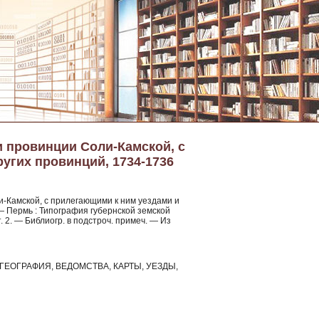
и провинции Соли-Камской, с
угих провинций, 1734-1736
и-Камской, с прилегающими к ним уездами и
а. — Пермь : Типография губернской земской
, т. 2. — Библиогр. в подстроч. примеч. — Из
ния, ГЕОГРАФИЯ, ВЕДОМСТВА, КАРТЫ, УЕЗДЫ,