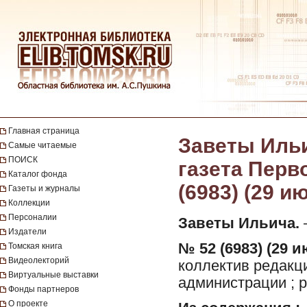
Главная страница
Заветы Ильи
Самые читаемые
ПОИСК
газета Перво
Каталог фонда
(6983) (29 и
Газеты и журналы
Коллекции
Персоналии
Заветы Ильича.
—
Издатели
№ 52 (6983) (29 и
Томская книга
Видеолекторий
коллектив редакц
Виртуальные выставки
администрации ; р
Фонды партнеров
О проекте