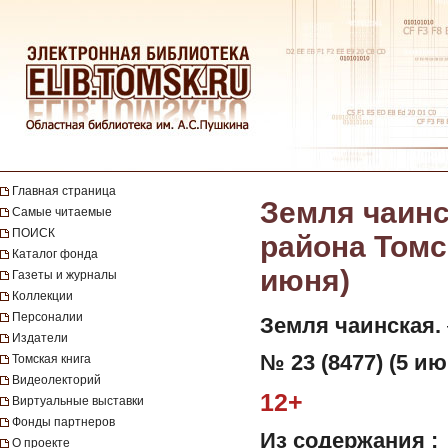
Главная страница
Земля чаинс
Самые читаемые
ПОИСК
района Томск
Каталог фонда
июня)
Газеты и журналы
Коллекции
Персоналии
Земля чаинская.
Издатели
№ 23 (8477) (5 ию
Томская книга
Видеолекторий
12+
Виртуальные выставки
Фонды партнеров
Из содержания :
О проекте