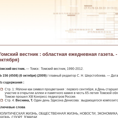
Томский вестник : областная ежедневная газета. - 2
октября)
Томский вестник.
— Томск : Томский вестник, 1990-2012.
 156 (4508) (6 октября) (2009)
/ главный редактор С. Н. Шерстобоева. — Дат
Из содержания :
Стр. 1: Яблони как символ процветания : первого сентября, в День старше
участие в открытии аллеи и памятного камня в честь 65-летия Томской об
Томске прошел XIII Конгресс педиатров России.
Стр. 4:
Веснина, Т.
Один день Эдисона Денисова : выдающегося композитор
Ключевые слова
ПОЛИТИЧЕСКАЯ ЖИЗНЬ, ОБЩЕСТВЕННАЯ ЖИЗНЬ, НОВОСТИ, ЭКОНОМИКА, 
ЖИЗНЬ, СПОРТ, ТОМИЧИ