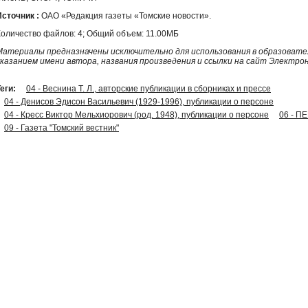
Источник :
ОАО «Редакция газеты «Томские новости».
Количество файлов: 4; Общий объем: 11.00МБ
Материалы предназначены исключительно для использования в образовател
указанием имени автора, названия произведения и ссылки на сайт Электро
еги:
04 - Веснина Т. Л., авторские публикации в сборниках и прессе
04 - Денисов Эдисон Васильевич (1929-1996), публикации о персоне
04 - Кресс Виктор Мельхиорович (род. 1948), публикации о персоне
06 - 
09 - Газета "Томский вестник"