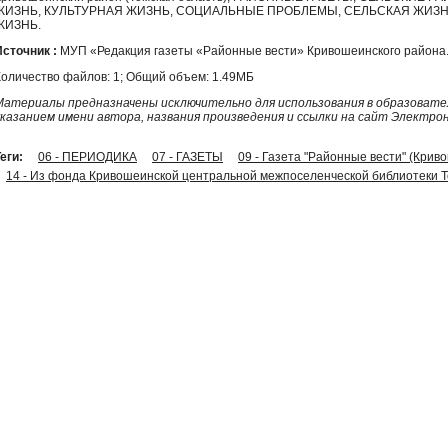
ЖИЗНЬ, КУЛЬТУРНАЯ ЖИЗНЬ, СОЦИАЛЬНЫЕ ПРОБЛЕМЫ, СЕЛЬСКАЯ ЖИЗН
ЖИЗНЬ.
Источник :
МУП «Редакция газеты «Районные вести» Кривошеинского района
Количество файлов: 1; Общий объем: 1.49МБ
Материалы предназначены исключительно для использования в образовател
указанием имени автора, названия произведения и ссылки на сайт Электро
еги:
06 - ПЕРИОДИКА
07 - ГАЗЕТЫ
09 - Газета "Районные вести" (Крив
14 - Из фонда Кривошеинской центральной межпоселенческой библиотеки Т