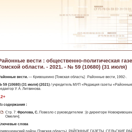
Районные вести : общественно-политическая газ
Томской области. - 2021. - № 59 (10680) (31 июля)
Районные вести.
— Кривошеино [Томская область] : Районные вести, 1992-.
№ 59 (10680) (31 июля) (2021)
/ учредитель МУП «Редакция газеты «Районные
едактор У. А. Литвинова.
12+
Из содержания :
Стр. 7:
Фролова, С.
Повезло с руководителем : [о директоре Новокривоше
Омелич].
Ключевые слова
Кривошеинский район (Томская область), РАЙОННЫЕ ГАЗЕТЫ, СЕЛЬСКИЕ