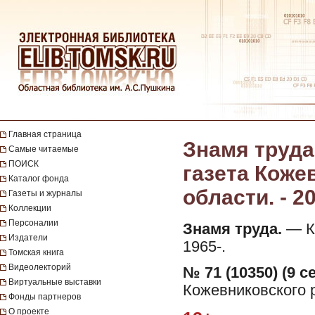
Главная страница
Знамя труда
Самые читаемые
ПОИСК
газета Коже
Каталог фонда
области. - 2
Газеты и журналы
Коллекции
Персоналии
Знамя труда.
— Ко
Издатели
1965-.
Томская книга
Видеолекторий
№ 71 (10350) (9 с
Виртуальные выставки
Кожевниковского р
Фонды партнеров
О проекте