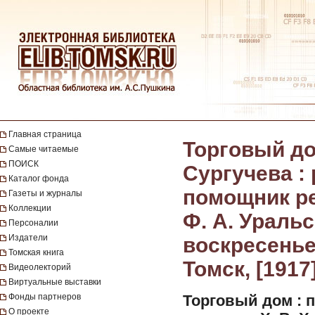
Главная страница
Торговый до
Самые читаемые
ПОИСК
Сургучева : 
Каталог фонда
помощник ре
Газеты и журналы
Коллекции
Ф. А. Уральс
Персоналии
Издатели
воскресенье,
Томская книга
Томск, [1917
Видеолекторий
Виртуальные выставки
Фонды партнеров
Торговый дом : п
О проекте